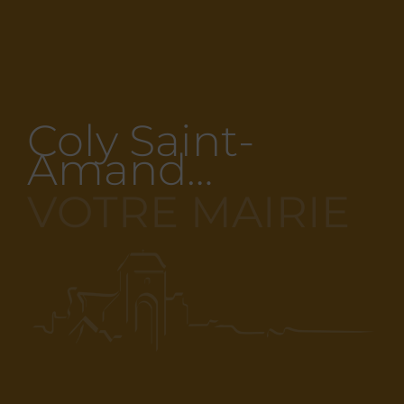
Coly Saint-
Amand…
VOTRE MAIRIE