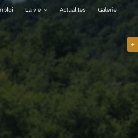
mploi
La vie
Actualités
Galerie
Basc
de
la
zone
de
la
barr
coul