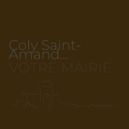
Coly Saint-
Amand…
VOTRE MAIRIE