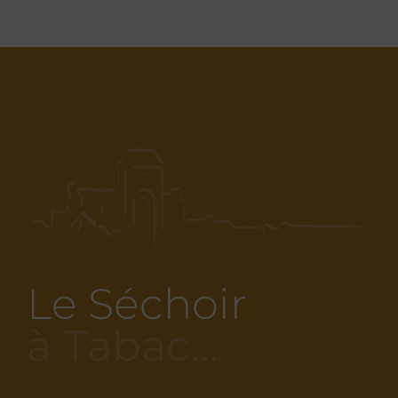
Le Séchoir
à Tabac…