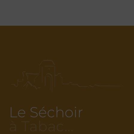
Le Séchoir
à Tabac…