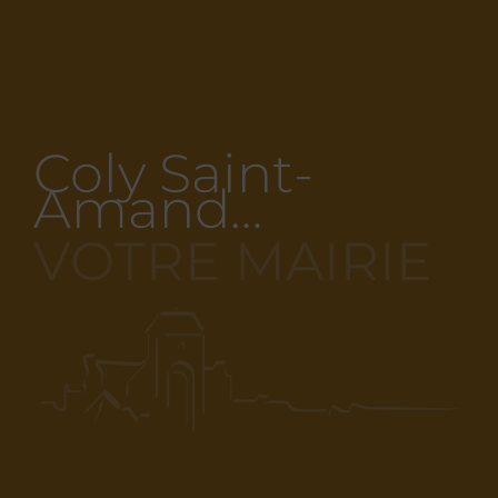
Coly Saint-
Amand…
VOTRE MAIRIE