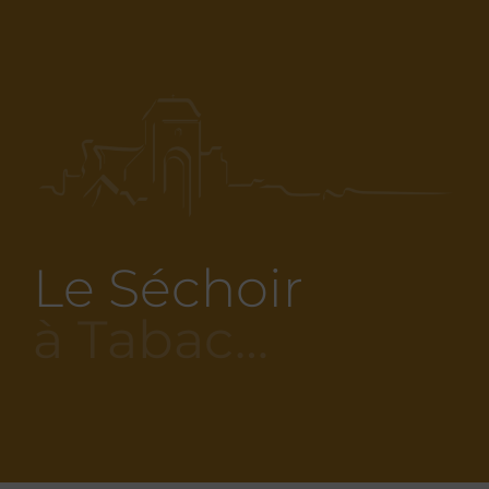
Le Séchoir
à Tabac…