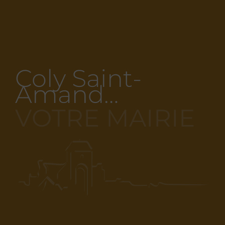
Coly Saint-
Amand…
VOTRE MAIRIE