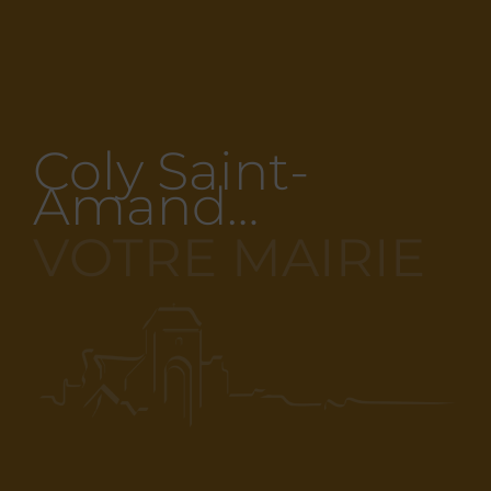
Coly Saint-
Amand…
VOTRE MAIRIE