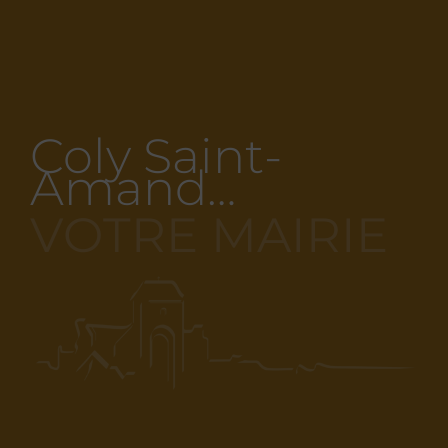
Coly Saint-
Amand…
VOTRE MAIRIE