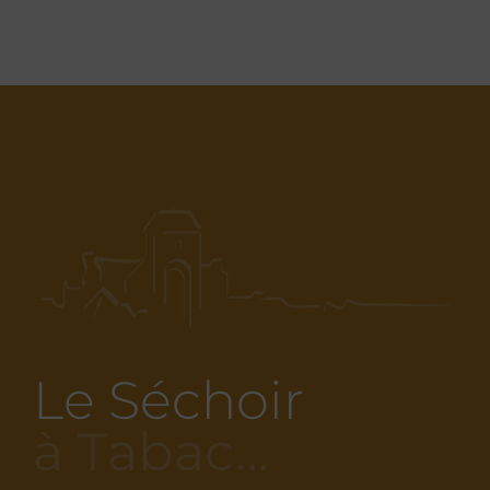
Le Séchoir
à Tabac…