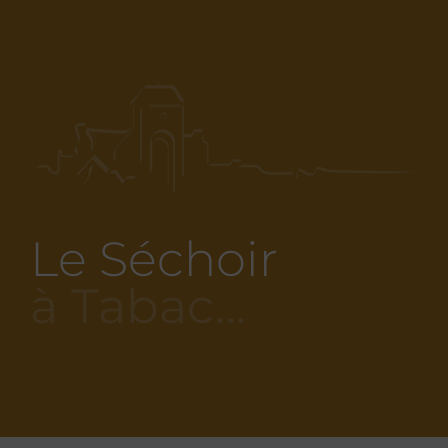
Le Séchoir
à Tabac…