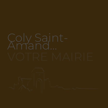
Coly Saint-
Amand…
VOTRE MAIRIE