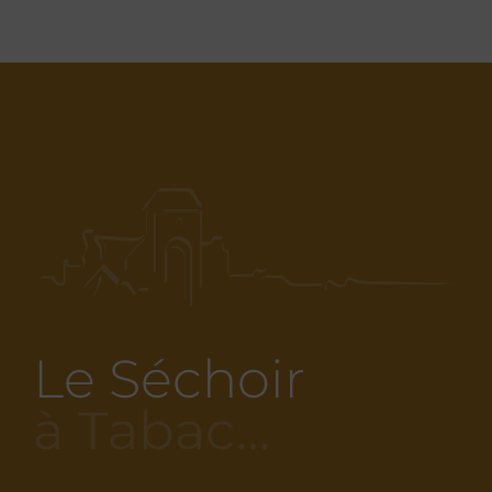
Le Séchoir
à Tabac…