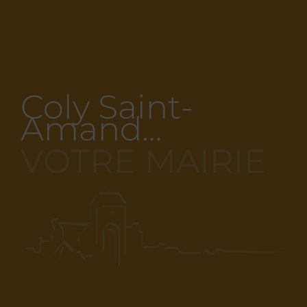
Coly Saint-
Amand…
VOTRE MAIRIE