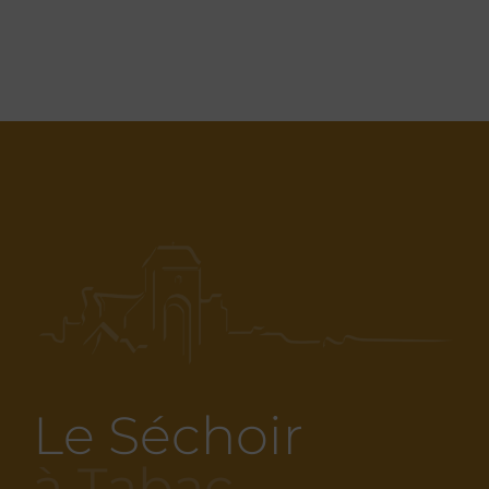
Le Séchoir
à Tabac…