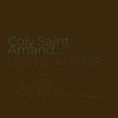
Coly Saint-
Amand…
VOTRE MAIRIE