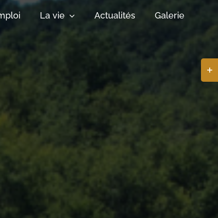
mploi
La vie
Actualités
Galerie
Basc
de
la
zone
de
la
barr
coul