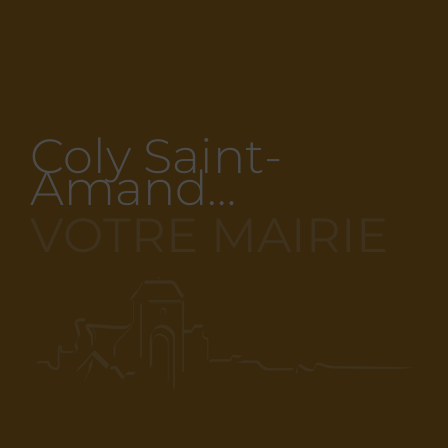
Coly Saint-
Amand…
VOTRE MAIRIE