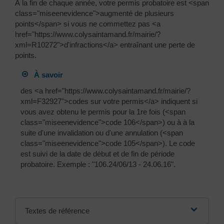
À la fin de chaque année, votre permis probatoire est <span
class="miseenevidence">augmenté de plusieurs
points</span> si vous ne commettez pas <a
href="https://www.colysaintamand.fr/mairie/?
xml=R10272">d'infractions</a> entraînant une perte de
points.
À savoir
des <a href="https://www.colysaintamand.fr/mairie/?
xml=F32927">codes sur votre permis</a> indiquent si
vous avez obtenu le permis pour la 1re fois (<span
class="miseenevidence">code 106</span>) ou à à la
suite d'une invalidation ou d'une annulation (<span
class="miseenevidence">code 105</span>). Le code
est suivi de la date de début et de fin de période
probatoire. Exemple : "106.24/06/13 - 24.06.16".
Textes de référence