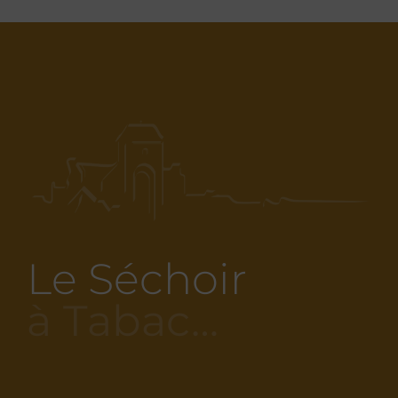
Le Séchoir
à Tabac…