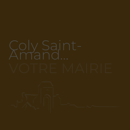
Coly Saint-
Amand…
VOTRE MAIRIE