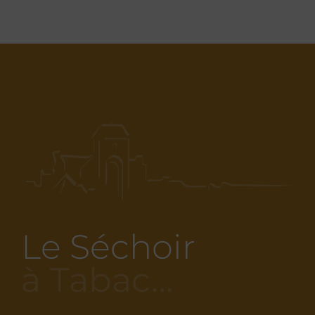
Le Séchoir
à Tabac…