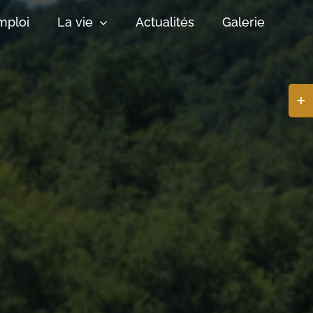
mploi
La vie
Actualités
Galerie
Basc
de
la
zone
de
la
barr
coul