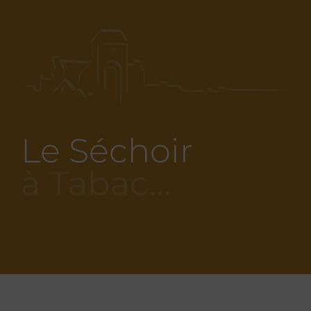
Le Séchoir
à Tabac…