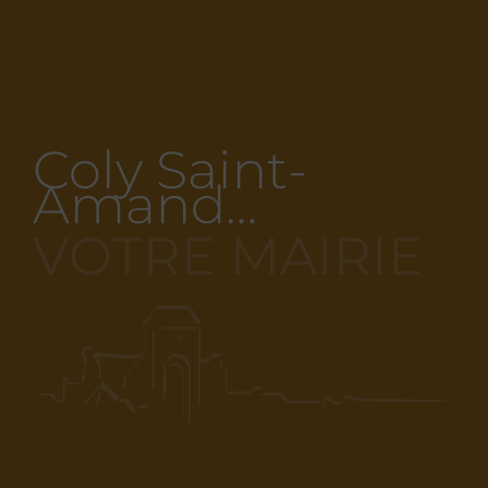
Coly Saint-
Amand…
VOTRE MAIRIE