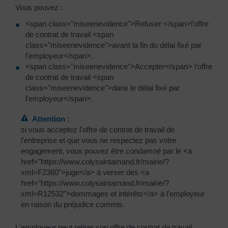
Vous pouvez :
<span class="miseenevidence">Refuser </span>l'offre
de contrat de travail <span
class="miseenevidence">avant la fin du délai fixé par
l'employeur</span>.
<span class="miseenevidence">Accepter</span> l'offre
de contrat de travail <span
class="miseenevidence">dans le délai fixé par
l'employeur</span>.
Attention :
si vous acceptez l'offre de contrat de travail de
l'entreprise et que vous ne respectez pas votre
engagement, vous pouvez être condamné par le <a
href="https://www.colysaintamand.fr/mairie/?
xml=F2360">juge</a> à verser des <a
href="https://www.colysaintamand.fr/mairie/?
xml=R12532">dommages et intérêts</a> à l'employeur
en raison du préjudice commis.
L'employeur peut retirer son offre de contrat de travail