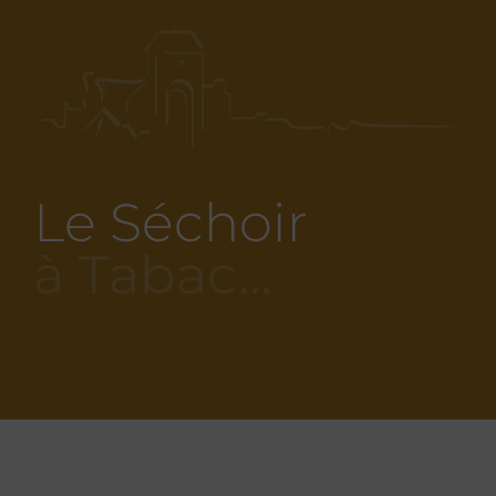
Le Séchoir
à Tabac…