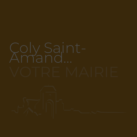
Coly Saint-
Amand…
VOTRE MAIRIE