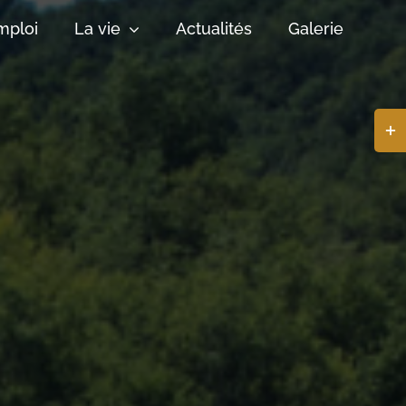
mploi
La vie
Actualités
Galerie
Basc
de
la
zone
de
la
barr
coul