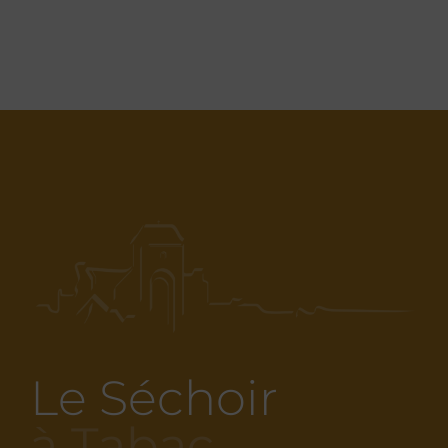
Le Séchoir
à Tabac…