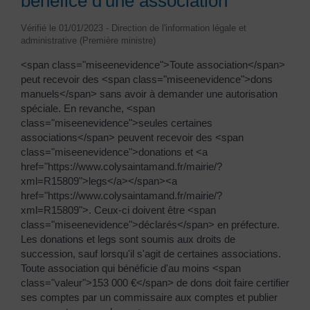
bénéfice d'une association
Vérifié le 01/01/2023 - Direction de l'information légale et
administrative (Première ministre)
<span class="miseenevidence">Toute association</span>
peut recevoir des <span class="miseenevidence">dons
manuels</span> sans avoir à demander une autorisation
spéciale. En revanche, <span
class="miseenevidence">seules certaines
associations</span> peuvent recevoir des <span
class="miseenevidence">donations et <a
href="https://www.colysaintamand.fr/mairie/?
xml=R15809">legs</a></span><a
href="https://www.colysaintamand.fr/mairie/?
xml=R15809">. Ceux-ci doivent être <span
class="miseenevidence">déclarés</span> en préfecture.
Les donations et legs sont soumis aux droits de
succession, sauf lorsqu'il s'agit de certaines associations.
Toute association qui bénéficie d'au moins <span
class="valeur">153 000 €</span> de dons doit faire certifier
ses comptes par un commissaire aux comptes et publier