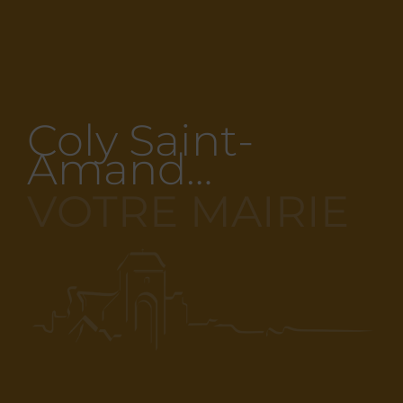
Coly Saint-
Amand…
VOTRE MAIRIE