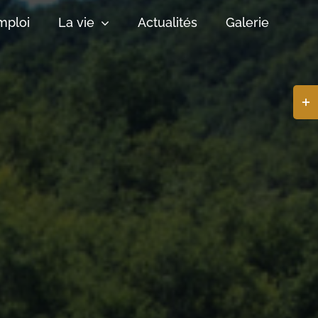
mploi
La vie
Actualités
Galerie
Basc
de
la
zone
de
la
barr
coul