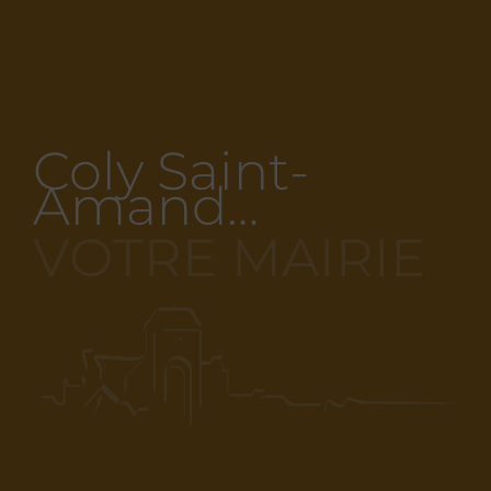
Coly Saint-
Amand…
VOTRE MAIRIE