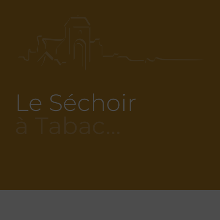
Le Séchoir
à Tabac…