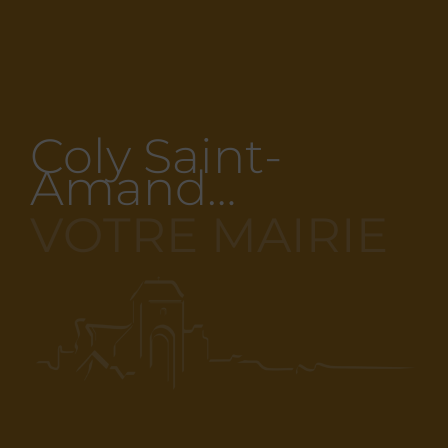
Coly Saint-
Amand…
VOTRE MAIRIE