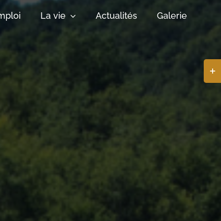
mploi
La vie
Actualités
Galerie
Basc
de
la
zone
de
la
barr
coul