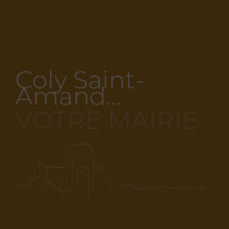
Coly Saint-
Amand…
VOTRE MAIRIE