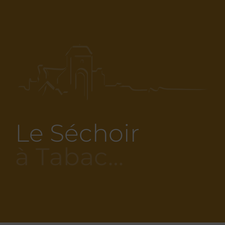
Le Séchoir
à Tabac…