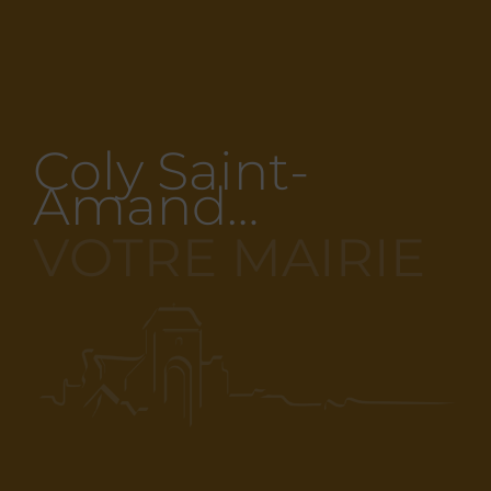
Coly Saint-
Amand…
VOTRE MAIRIE