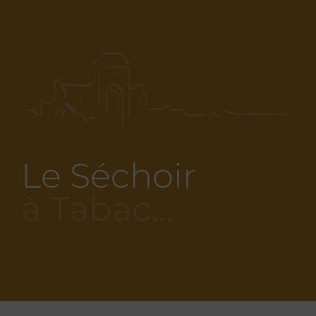
Le Séchoir
à Tabac…