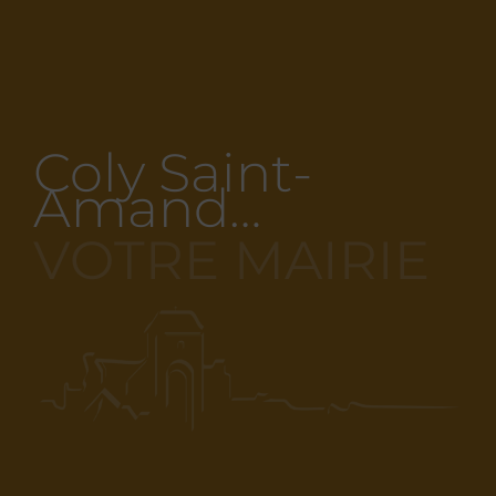
Coly Saint-
Amand…
VOTRE MAIRIE