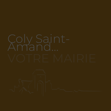
Coly Saint-
Amand…
VOTRE MAIRIE