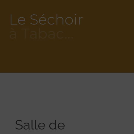
Le Séchoir
à Tabac…
Salle de