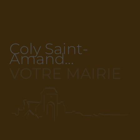
Coly Saint-
Amand…
VOTRE MAIRIE