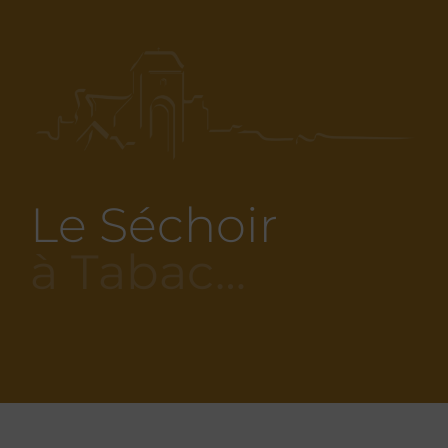
Le Séchoir
à Tabac…