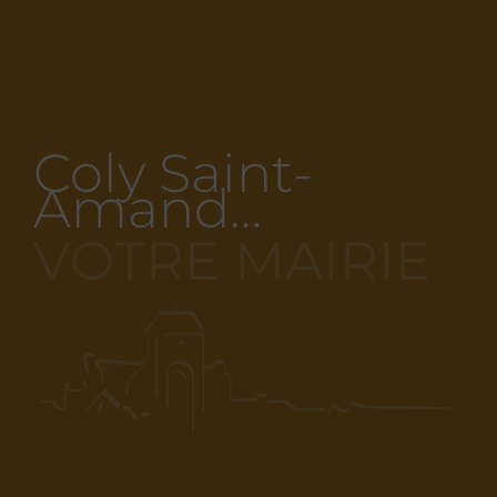
Coly Saint-
Amand…
VOTRE MAIRIE