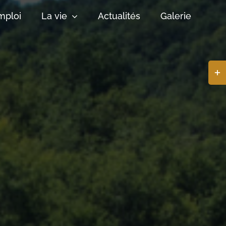
mploi
La vie
Actualités
Galerie
Basc
de
la
zone
de
la
barr
coul