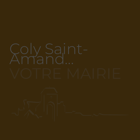
Coly Saint-
Amand…
VOTRE MAIRIE