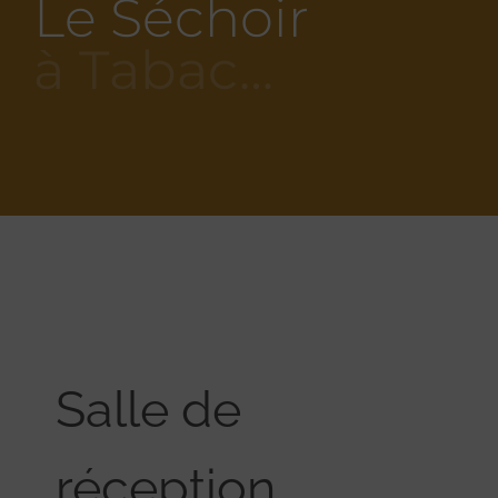
Le Séchoir
à Tabac…
Salle de
réception