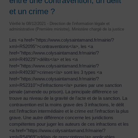
entre une contravention, un délit
et un crime ?
Vérifié le 08/12/2021 - Direction de l'information légale et
administrative (Première ministre), Ministère chargé de la justice
Les <a href="https://www.colysaintamand.fr/mairie/?
xml=R52095">contraventions</a>, les <a
href="https://www.colysaintamand.fr/mairie/?
xml=R49229">délits</a> et les <a
href="https://www.colysaintamand.fr/mairie/?
xml=R49230">crimes</a> sont les 3 types <a
href="https://www.colysaintamand.fr/mairie/?
xml=R52310">d'infractions</a> punies par une sanction
pénale (amende ou prison). La principale différence se
trouve au niveau de la gravité de l'acte et de la sanction. La
contravention est la moins grave des 3 infractions, le délit
est l'infraction intermédiaire et le crime est l'infraction la plus
grave. Une autre différence concerne les juridictions
compétentes pour juger les auteurs de ces infractions et les
<a href="https://www.colysaintamand.fr/mairie/?
xml=R54969">délais de prescription</a> applicables.