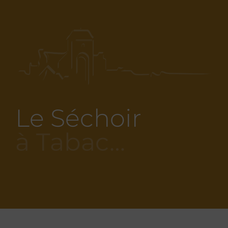
Le Séchoir
à Tabac…