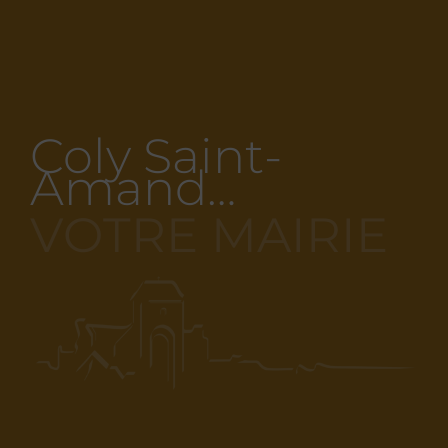
Coly Saint-
Amand…
VOTRE MAIRIE