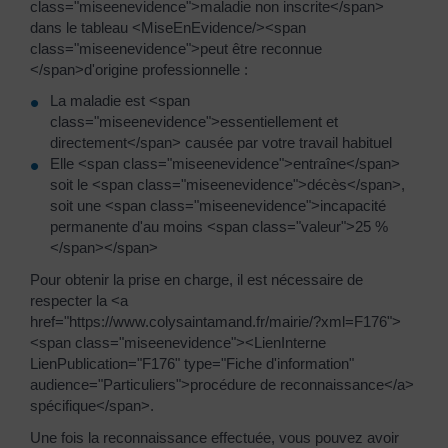
class="miseenevidence">maladie non inscrite</span>
dans le tableau <MiseEnEvidence/><span
class="miseenevidence">peut être reconnue
</span>d'origine professionnelle :
La maladie est <span
class="miseenevidence">essentiellement et
directement</span> causée par votre travail habituel
Elle <span class="miseenevidence">entraîne</span>
soit le <span class="miseenevidence">décès</span>,
soit une <span class="miseenevidence">incapacité
permanente d'au moins <span class="valeur">25 %
</span></span>
Pour obtenir la prise en charge, il est nécessaire de
respecter la <a
href="https://www.colysaintamand.fr/mairie/?xml=F176">
<span class="miseenevidence"><LienInterne
LienPublication="F176" type="Fiche d'information"
audience="Particuliers">procédure de reconnaissance</a>
spécifique</span>.
Une fois la reconnaissance effectuée, vous pouvez avoir