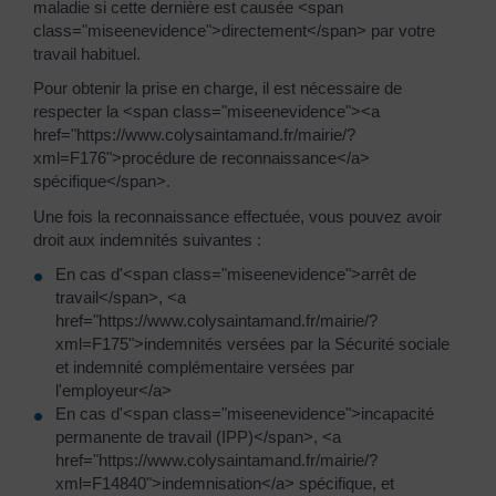
maladie si cette dernière est causée <span
class="miseenevidence">directement</span> par votre
travail habituel.
Pour obtenir la prise en charge, il est nécessaire de
respecter la <span class="miseenevidence"><a
href="https://www.colysaintamand.fr/mairie/?
xml=F176">procédure de reconnaissance</a>
spécifique</span>.
Une fois la reconnaissance effectuée, vous pouvez avoir
droit aux indemnités suivantes :
En cas d'<span class="miseenevidence">arrêt de
travail</span>, <a
href="https://www.colysaintamand.fr/mairie/?
xml=F175">indemnités versées par la Sécurité sociale
et indemnité complémentaire versées par
l'employeur</a>
En cas d'<span class="miseenevidence">incapacité
permanente de travail (IPP)</span>, <a
href="https://www.colysaintamand.fr/mairie/?
xml=F14840">indemnisation</a> spécifique, et