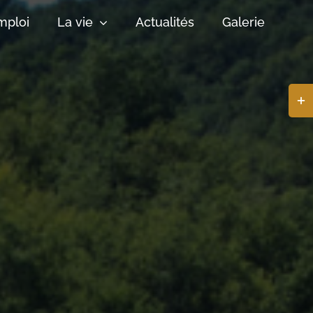
mploi
La vie
Actualités
Galerie
Basc
de
la
zone
de
la
barr
coul