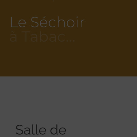
Le Séchoir
à Tabac…
Salle de