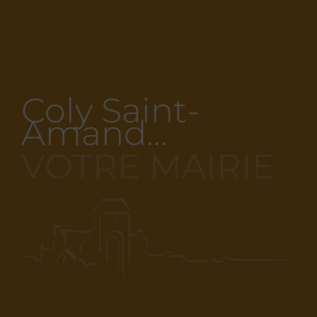
Coly Saint-
Amand…
VOTRE MAIRIE