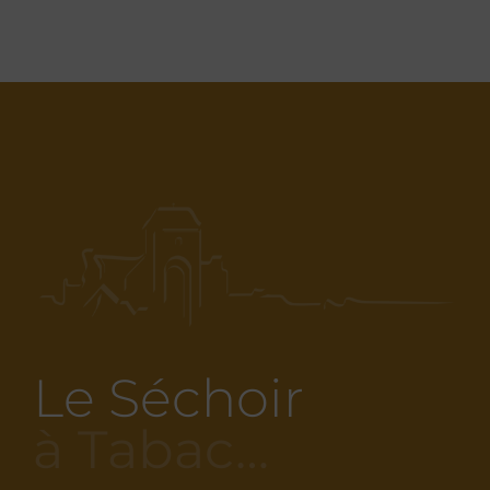
Le Séchoir
à Tabac…