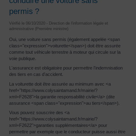
conduire une voiture sans
permis ?
Vérifié le 06/10/2020 - Direction de l'information légale et
administrative (Première ministre)
Oui, une voiture sans permis (également appelée <span
class="expression">voiturette</span>) doit être assurée
comme tout véhicule terrestre à moteur qui circule sur la
voie publique.
L'assurance est obligatoire pour permettre l'indemnisation
des tiers en cas d'accident.
La voiturette doit être assurée au minimum avec <a
href="https://www.colysaintamand.fr/mairie/?
xml=F2628">la garantie responsabilité civile</a> (dite
assurance <span class="expression">au tiers</span>).
Vous pouvez souscrire des <a
href="https://www.colysaintamand.fr/mairie/?
xml=F2622">garanties supplémentaires</a> pour
permettre par exemple que le conducteur puisse aussi être