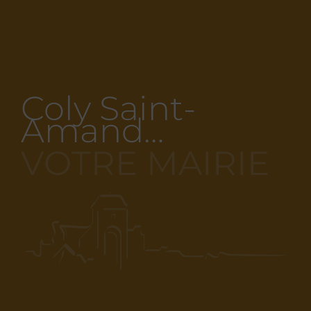
Coly Saint-
Amand…
VOTRE MAIRIE