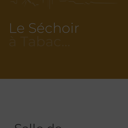
Le Séchoir
à Tabac…