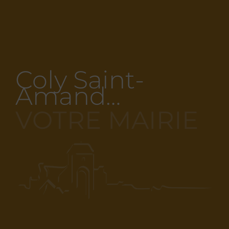
Coly Saint-
Amand…
VOTRE MAIRIE