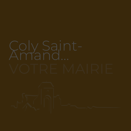
Coly Saint-
Amand…
VOTRE MAIRIE