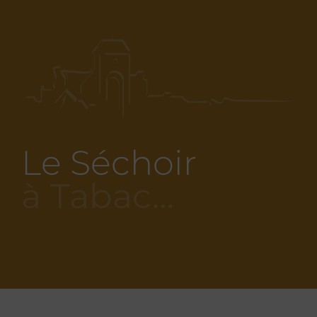
Le Séchoir
à Tabac…