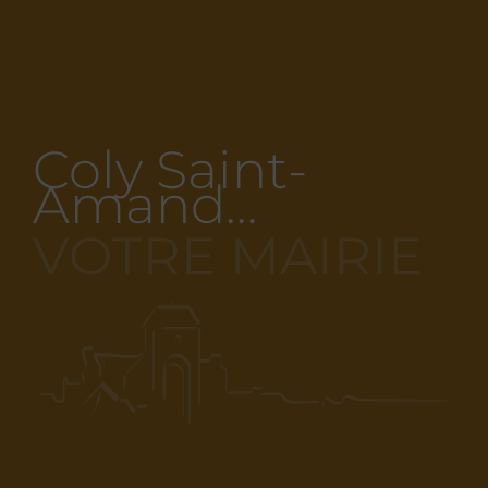
Coly Saint-
Amand…
VOTRE MAIRIE