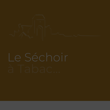
Le Séchoir
à Tabac…