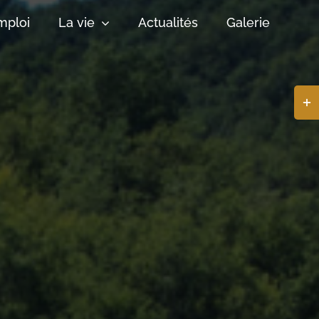
mploi
La vie
Actualités
Galerie
Basc
de
la
zone
de
la
barr
coul