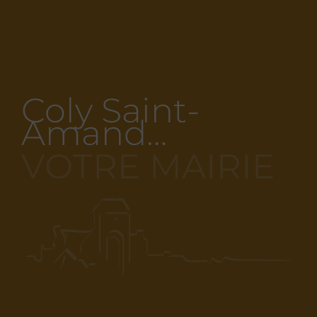
Coly Saint-
Amand…
VOTRE MAIRIE