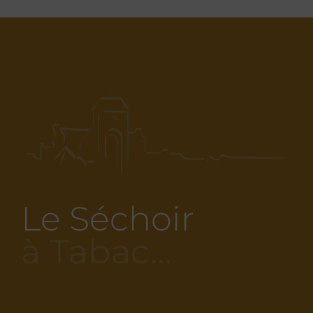
Le Séchoir
à Tabac…