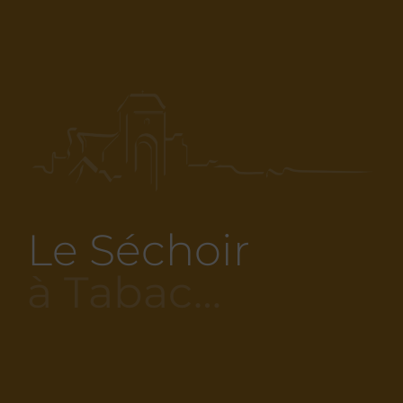
Le Séchoir
à Tabac…