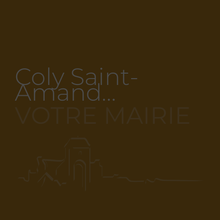
Coly Saint-
Amand…
VOTRE MAIRIE