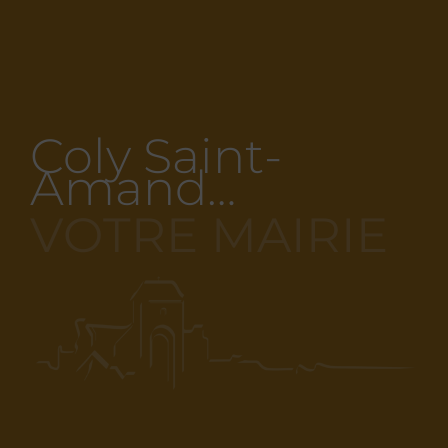
Coly Saint-
Amand…
VOTRE MAIRIE