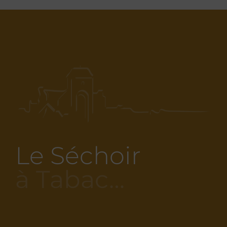
Le Séchoir
à Tabac…