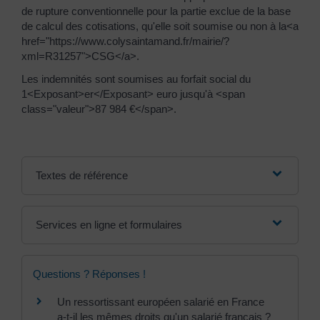
de rupture conventionnelle pour la partie exclue de la base
de calcul des cotisations, qu'elle soit soumise ou non à la<a
href="https://www.colysaintamand.fr/mairie/?
xml=R31257">CSG</a>.
Les indemnités sont soumises au forfait social du
1<Exposant>er</Exposant> euro jusqu'à <span
class="valeur">87 984 €</span>.
Textes de référence
Services en ligne et formulaires
Questions ? Réponses !
Un ressortissant européen salarié en France
a-t-il les mêmes droits qu'un salarié français ?