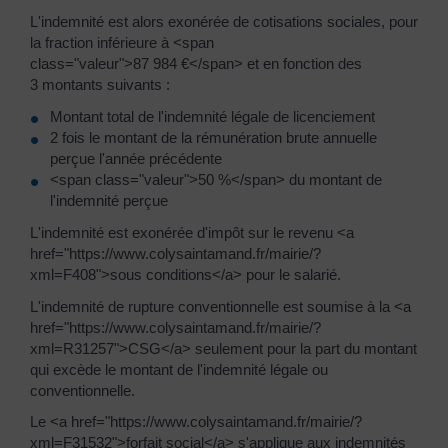
L'indemnité est alors exonérée de cotisations sociales, pour
la fraction inférieure à <span
class="valeur">87 984 €</span> et en fonction des
3 montants suivants :
Montant total de l'indemnité légale de licenciement
2 fois le montant de la rémunération brute annuelle
perçue l'année précédente
<span class="valeur">50 %</span> du montant de
l'indemnité perçue
L'indemnité est exonérée d'impôt sur le revenu <a
href="https://www.colysaintamand.fr/mairie/?
xml=F408">sous conditions</a> pour le salarié.
L'indemnité de rupture conventionnelle est soumise à la <a
href="https://www.colysaintamand.fr/mairie/?
xml=R31257">CSG</a> seulement pour la part du montant
qui excède le montant de l'indemnité légale ou
conventionnelle.
Le <a href="https://www.colysaintamand.fr/mairie/?
xml=F31532">forfait social</a> s'applique aux indemnités