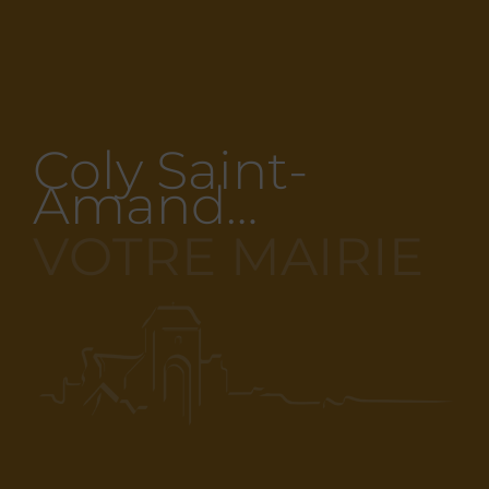
Coly Saint-
Amand…
VOTRE MAIRIE