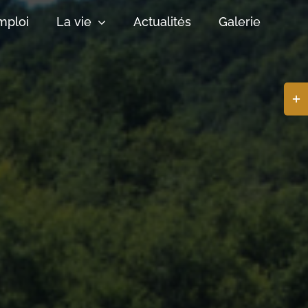
mploi
La vie
Actualités
Galerie
Basc
de
la
zone
de
la
barr
coul