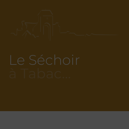
Le Séchoir
à Tabac…