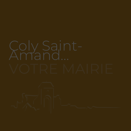
Coly Saint-
Amand…
VOTRE MAIRIE