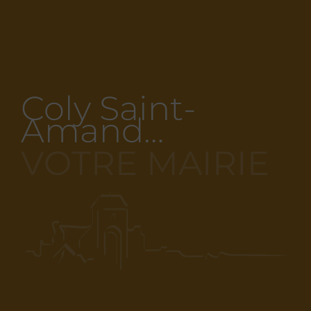
Coly Saint-
Amand…
VOTRE MAIRIE