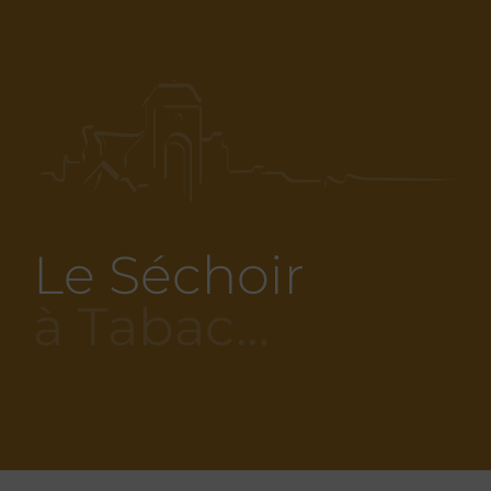
Le Séchoir
à Tabac…