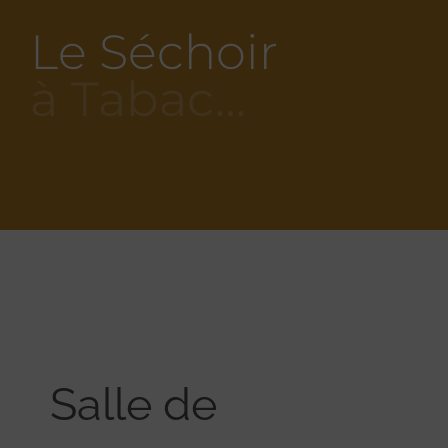
Le Séchoir
à Tabac…
Salle de