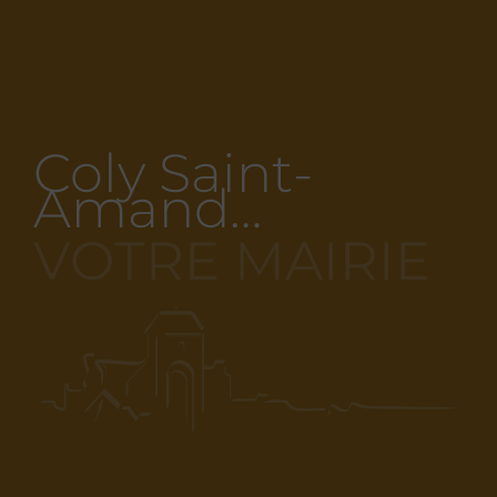
Coly Saint-
Amand…
VOTRE MAIRIE