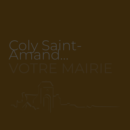
Coly Saint-
Amand…
VOTRE MAIRIE