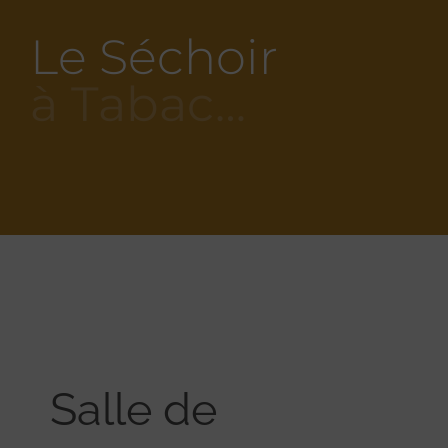
Le Séchoir
à Tabac…
Salle de