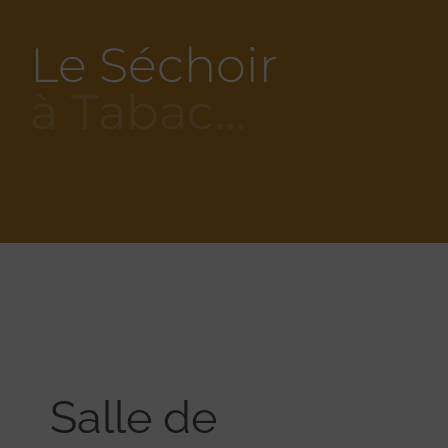
Le Séchoir
à Tabac…
Salle de