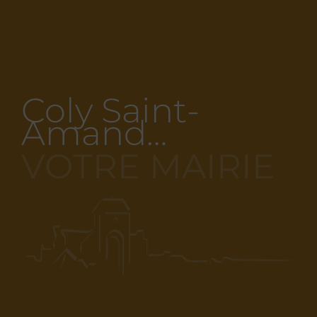
Coly Saint-
Amand…
VOTRE MAIRIE