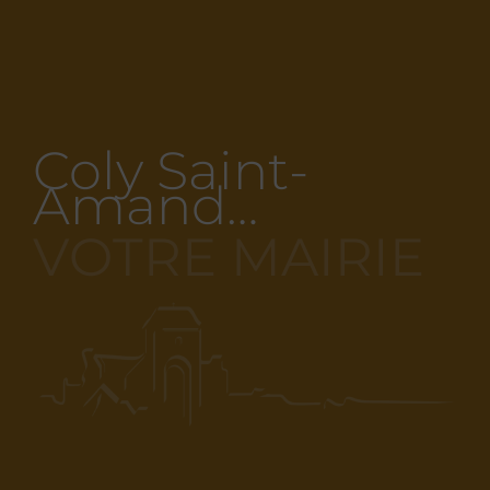
Coly Saint-
Amand…
VOTRE MAIRIE