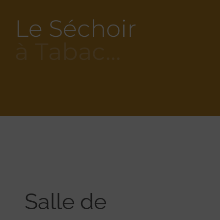
Le Séchoir
à Tabac…
Salle de