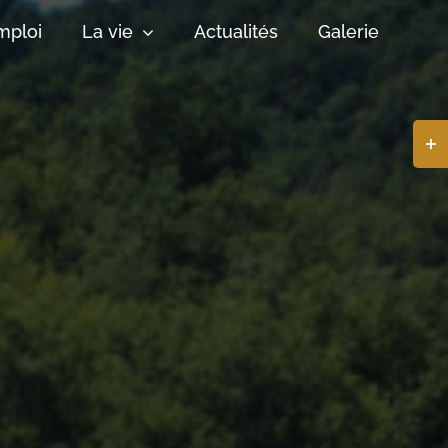
mploi
La vie
Actualités
Galerie
Basc
de
la
zone
de
la
barr
coul